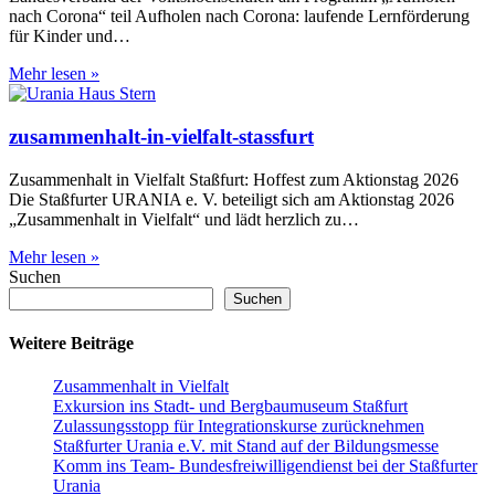
nach Corona“ teil Aufholen nach Corona: laufende Lernförderung
für Kinder und…
Aufholen
Mehr lesen »
nach
Corona
zusammenhalt-in-vielfalt-stassfurt
Zusammenhalt in Vielfalt Staßfurt: Hoffest zum Aktionstag 2026
Die Staßfurter URANIA e. V. beteiligt sich am Aktionstag 2026
„Zusammenhalt in Vielfalt“ und lädt herzlich zu…
zusammenhalt-
Mehr lesen »
in-
Suchen
vielfalt-
Suchen
stassfurt
Weitere Beiträge
Zusammenhalt in Vielfalt
Exkursion ins Stadt- und Bergbaumuseum Staßfurt
Zulassungsstopp für Integrationskurse zurücknehmen
Staßfurter Urania e.V. mit Stand auf der Bildungsmesse
Komm ins Team- Bundesfreiwilligendienst bei der Staßfurter
Urania