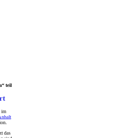
“ teil
rt
t im
Anhalt
ion.
zt das