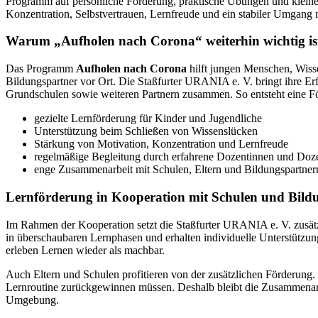
Programm auf persönliche Förderung, praktische Übungen und kleine 
Konzentration, Selbstvertrauen, Lernfreude und ein stabiler Umgang 
Warum „Aufholen nach Corona“ weiterhin wichtig is
Das Programm
Aufholen nach Corona
hilft jungen Menschen, Wisse
Bildungspartner vor Ort. Die Staßfurter URANIA e. V. bringt ihre Erf
Grundschulen sowie weiteren Partnern zusammen. So entsteht eine För
gezielte Lernförderung für Kinder und Jugendliche
Unterstützung beim Schließen von Wissenslücken
Stärkung von Motivation, Konzentration und Lernfreude
regelmäßige Begleitung durch erfahrene Dozentinnen und Doz
enge Zusammenarbeit mit Schulen, Eltern und Bildungspartner
Lernförderung in Kooperation mit Schulen und Bild
Im Rahmen der Kooperation setzt die Staßfurter URANIA e. V. zusät
in überschaubaren Lernphasen und erhalten individuelle Unterstützu
erleben Lernen wieder als machbar.
Auch Eltern und Schulen profitieren von der zusätzlichen Förderung. 
Lernroutine zurückgewinnen müssen. Deshalb bleibt die Zusammenarbe
Umgebung.