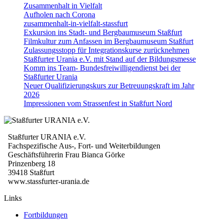
Zusammenhalt in Vielfalt
Aufholen nach Corona
zusammenhalt-in-vielfalt-stassfurt
Exkursion ins Stadt- und Bergbaumuseum Staßfurt
Filmkultur zum Anfassen im Bergbaumuseum Staßfurt
Zulassungsstopp für Integrationskurse zurücknehmen
Staßfurter Urania e.V. mit Stand auf der Bildungsmesse
Komm ins Team- Bundesfreiwilligendienst bei der
Staßfurter Urania
Neuer Qualifizierungskurs zur Betreuungskraft im Jahr
2026
Impressionen vom Strassenfest in Staßfurt Nord
Staßfurter URANIA e.V.
Fachspezifische Aus-, Fort- und Weiterbildungen
Geschäftsführerin Frau Bianca Görke
Prinzenberg 18
39418 Staßfurt
www.stassfurter-urania.de
Links
Fortbildungen