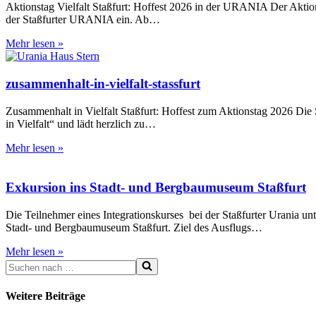
Aktionstag Vielfalt Staßfurt: Hoffest 2026 in der URANIA Der Aktion
der Staßfurter URANIA ein. Ab…
Zusammenhalt
Mehr lesen »
in
Vielfalt
zusammenhalt-in-vielfalt-stassfurt
Zusammenhalt in Vielfalt Staßfurt: Hoffest zum Aktionstag 2026 Die
in Vielfalt“ und lädt herzlich zu…
zusammenhalt-
Mehr lesen »
in-
vielfalt-
stassfurt
Exkursion ins Stadt- und Bergbaumuseum Staßfurt
Die Teilnehmer eines Integrationskurses bei der Staßfurter Urania 
Stadt- und Bergbaumuseum Staßfurt. Ziel des Ausflugs…
Exkursion
Mehr lesen »
Suchen
ins
nach …
Stadt-
und
Weitere Beiträge
Bergbaumuseum
Staßfurt