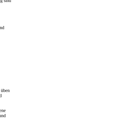
g sind
und
, üben
d
rene
 und