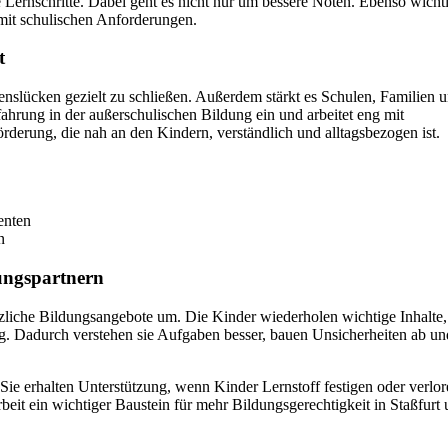
Lernschritte. Dabei geht es nicht nur um bessere Noten. Ebenso wichti
mit schulischen Anforderungen.
t
nslücken gezielt zu schließen. Außerdem stärkt es Schulen, Familien 
ahrung in der außerschulischen Bildung ein und arbeitet eng mit
derung, die nah an den Kindern, verständlich und alltagsbezogen ist.
enten
n
ungspartnern
zliche Bildungsangebote um. Die Kinder wiederholen wichtige Inhalte
ng. Dadurch verstehen sie Aufgaben besser, bauen Unsicherheiten ab un
Sie erhalten Unterstützung, wenn Kinder Lernstoff festigen oder verlo
it ein wichtiger Baustein für mehr Bildungsgerechtigkeit in Staßfurt