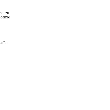
cen zu
andemie
haffen