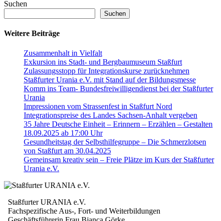
in-
Suchen
vielfalt-
Suchen
stassfurt
Weitere Beiträge
Zusammenhalt in Vielfalt
Exkursion ins Stadt- und Bergbaumuseum Staßfurt
Zulassungsstopp für Integrationskurse zurücknehmen
Staßfurter Urania e.V. mit Stand auf der Bildungsmesse
Komm ins Team- Bundesfreiwilligendienst bei der Staßfurter
Urania
Impressionen vom Strassenfest in Staßfurt Nord
Integrationspreise des Landes Sachsen-Anhalt vergeben
35 Jahre Deutsche Einheit – Erinnern – Erzählen – Gestalten
18.09.2025 ab 17:00 Uhr
Gesundheitstag der Selbsthilfegruppe – Die Schmerzlotsen
von Staßfurt am 30.04.2025
Gemeinsam kreativ sein – Freie Plätze im Kurs der Staßfurter
Urania e.V.
Staßfurter URANIA e.V.
Fachspezifische Aus-, Fort- und Weiterbildungen
Geschäftsführerin Frau Bianca Görke