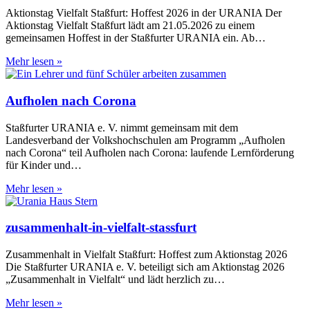
Aktionstag Vielfalt Staßfurt: Hoffest 2026 in der URANIA Der
Aktionstag Vielfalt Staßfurt lädt am 21.05.2026 zu einem
gemeinsamen Hoffest in der Staßfurter URANIA ein. Ab…
Zusammenhalt
Mehr lesen »
in
Vielfalt
Aufholen nach Corona
Staßfurter URANIA e. V. nimmt gemeinsam mit dem
Landesverband der Volkshochschulen am Programm „Aufholen
nach Corona“ teil Aufholen nach Corona: laufende Lernförderung
für Kinder und…
Aufholen
Mehr lesen »
nach
Corona
zusammenhalt-in-vielfalt-stassfurt
Zusammenhalt in Vielfalt Staßfurt: Hoffest zum Aktionstag 2026
Die Staßfurter URANIA e. V. beteiligt sich am Aktionstag 2026
„Zusammenhalt in Vielfalt“ und lädt herzlich zu…
zusammenhalt-
Mehr lesen »