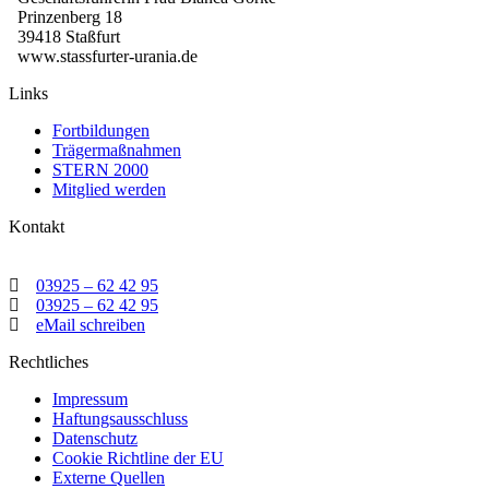
Prinzenberg 18
39418 Staßfurt
www.stassfurter-urania.de
Links
Fortbildungen
Trägermaßnahmen
STERN 2000
Mitglied werden
Kontakt
03925 – 62 42 95
03925 – 62 42 95
eMail schreiben
Rechtliches
Impressum
Haftungsausschluss
Datenschutz
Cookie Richtline der EU
Externe Quellen