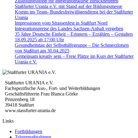
Zulassungsstopp für Integrationskurse zurücknehmen
Staßfurter Urania e.V. mit Stand auf der Bildungsmesse
Komm ins Team- Bundesfreiwilligendienst bei der Staßfurter
Urania
Impressionen vom Strassenfest in Staßfurt Nord
Integrationspreise des Landes Sachsen-Anhalt vergeben
35 Jahre Deutsche Einheit – Erinnern – Erzählen – Gestalten
18.09.2025 ab 17:00 Uhr
Gesundheitstag der Selbsthilfegruppe – Die Schmerzlotsen
von Staßfurt am 30.04.2025
Gemeinsam kreativ sein – Freie Plätze im Kurs der Staßfurter
Urania e.V.
Staßfurter URANIA e.V.
Fachspezifische Aus-, Fort- und Weiterbildungen
Geschäftsführerin Frau Bianca Görke
Prinzenberg 18
39418 Staßfurt
www.stassfurter-urania.de
Links
Fortbildungen
Trägermaßnahmen