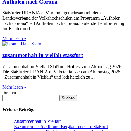
Aufholen nach Corona
Staßfurter URANIA e. V. nimmt gemeinsam mit dem
Landesverband der Volkshochschulen am Programm „Aufholen
nach Corona“ teil Aufholen nach Corona: laufende Lernförderung
für Kinder und…
Aufholen
Mehr lesen »
nach
Corona
zusammenhalt-in-vielfalt-stassfurt
Zusammenhalt in Vielfalt Staßfurt: Hoffest zum Aktionstag 2026
Die Staßfurter URANIA e. V. beteiligt sich am Aktionstag 2026
„Zusammenhalt in Vielfalt“ und lädt herzlich zu…
zusammenhalt-
Mehr lesen »
in-
Suchen
vielfalt-
Suchen
stassfurt
Weitere Beiträge
Zusammenhalt in Vielfalt
Exkursion ins Stadt- und Bergbaumuseum Staßfurt