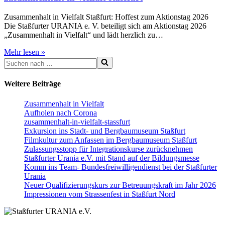
Zusammenhalt in Vielfalt Staßfurt: Hoffest zum Aktionstag 2026
Die Staßfurter URANIA e. V. beteiligt sich am Aktionstag 2026
„Zusammenhalt in Vielfalt“ und lädt herzlich zu…
zusammenhalt-
Mehr lesen »
Suchen
in-
nach …
vielfalt-
stassfurt
Weitere Beiträge
Zusammenhalt in Vielfalt
Aufholen nach Corona
zusammenhalt-in-vielfalt-stassfurt
Exkursion ins Stadt- und Bergbaumuseum Staßfurt
Filmkultur zum Anfassen im Bergbaumuseum Staßfurt
Zulassungsstopp für Integrationskurse zurücknehmen
Staßfurter Urania e.V. mit Stand auf der Bildungsmesse
Komm ins Team- Bundesfreiwilligendienst bei der Staßfurter
Urania
Neuer Qualifizierungskurs zur Betreuungskraft im Jahr 2026
Impressionen vom Strassenfest in Staßfurt Nord