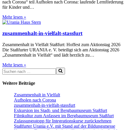
nach Corona“ teil Aufholen nach Corona: laufende Lernförderung
für Kinder und…
Aufholen
Mehr lesen »
nach
Corona
zusammenhalt-in-vielfalt-stassfurt
Zusammenhalt in Vielfalt Staßfurt: Hoffest zum Aktionstag 2026
Die Staßfurter URANIA e. V. beteiligt sich am Aktionstag 2026
„Zusammenhalt in Vielfalt“ und lädt herzlich zu…
zusammenhalt-
Mehr lesen »
Suchen
in-
nach …
vielfalt-
stassfurt
Weitere Beiträge
Zusammenhalt in Vielfalt
Aufholen nach Corona
zusammenhalt-in-vielfalt-stassfurt
Exkursion ins Stadt- und Bergbaumuseum Staßfurt
Filmkultur zum Anfassen im Bergbaumuseum Staßfurt
Zulassungsstopp für Integrationskurse zurücknehmen
Staßfurter Urania e.V. mit Stand auf der Bildungsmesse