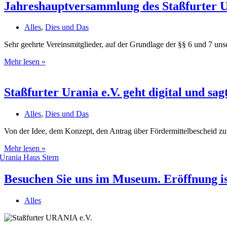
–
Jahreshauptversammlung des Staßfurter U
Freie
Plätze
Alles
,
Dies und Das
im
Kurs
Sehr geehrte Vereinsmitglieder, auf der Grundlage der §§ 6 und 7 un
der
Staßfurter
Jahreshauptversammlung
Mehr lesen »
Urania
des
e.V.
Staßfurter
Urania
Staßfurter Urania e.V. geht digital und sag
e.V.
Alles
,
Dies und Das
Von der Idee, dem Konzept, den Antrag über Fördermittelbescheid zur
Staßfurter
Mehr lesen »
Urania
e.V.
geht
Besuchen Sie uns im Museum. Eröffnung is
digital
und
Alles
sagt
der
Kreide