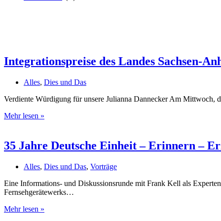
Integrationspreise des Landes Sachsen-An
Alles
,
Dies und Das
Verdiente Würdigung für unsere Julianna Dannecker Am Mittwoch, dem
Integrationspreise
Mehr lesen »
des
Landes
Sachsen-
35 Jahre Deutsche Einheit – Erinnern – Er
Anhalt
vergeben
Alles
,
Dies und Das
,
Vorträge
Eine Informations- und Diskussionsrunde mit Frank Kell als Experten
Fernsehgerätewerks…
35
Mehr lesen »
Jahre