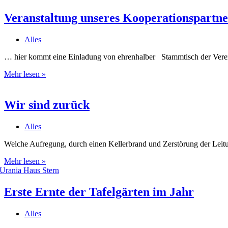
Deutsche
Einheit
Veranstaltung unseres Kooperationspartne
–
Erinnern
Alles
–
Erzählen
… hier kommt eine Einladung von ehrenhalber Stammtisch der Verei
–
Gestalten
Veranstaltung
Mehr lesen »
18.09.2025
unseres
ab
Kooperationspartners
17:00
–
Wir sind zurück
Uhr
ehrenhalber
Alles
Welche Aufregung, durch einen Kellerbrand und Zerstörung der Leitu
Wir
Mehr lesen »
sind
zurück
Erste Ernte der Tafelgärten im Jahr
Alles