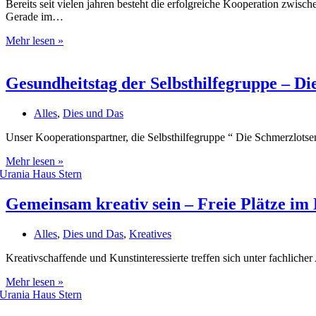
Bereits seit vielen jahren besteht die erfolgreiche Kooperation zwis
Gerade im…
Erste
Mehr lesen »
Ernte
der
Tafelgärten
Gesundheitstag der Selbsthilfegruppe – Di
im
Jahr
Alles
,
Dies und Das
Unser Kooperationspartner, die Selbsthilfegruppe “ Die Schmerzlotse
Gesundheitstag
Mehr lesen »
der
Selbsthilfegruppe
–
Gemeinsam kreativ sein – Freie Plätze im 
Die
Schmerzlotsen
Alles
,
Dies und Das
,
Kreatives
von
Staßfurt
Kreativschaffende und Kunstinteressierte treffen sich unter fachli
am
30.04.2025
Gemeinsam
Mehr lesen »
kreativ
sein