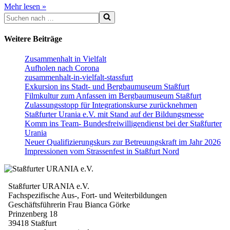
zusammenhalt-
Mehr lesen »
Suchen
in-
nach …
vielfalt-
stassfurt
Weitere Beiträge
Zusammenhalt in Vielfalt
Aufholen nach Corona
zusammenhalt-in-vielfalt-stassfurt
Exkursion ins Stadt- und Bergbaumuseum Staßfurt
Filmkultur zum Anfassen im Bergbaumuseum Staßfurt
Zulassungsstopp für Integrationskurse zurücknehmen
Staßfurter Urania e.V. mit Stand auf der Bildungsmesse
Komm ins Team- Bundesfreiwilligendienst bei der Staßfurter
Urania
Neuer Qualifizierungskurs zur Betreuungskraft im Jahr 2026
Impressionen vom Strassenfest in Staßfurt Nord
Staßfurter URANIA e.V.
Fachspezifische Aus-, Fort- und Weiterbildungen
Geschäftsführerin Frau Bianca Görke
Prinzenberg 18
39418 Staßfurt