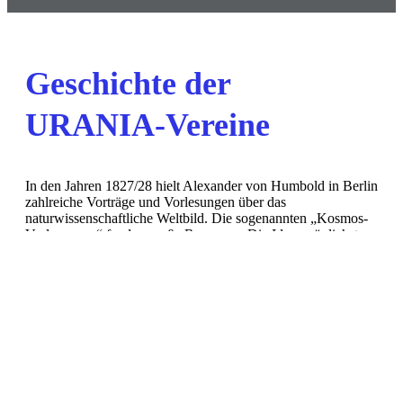
Geschichte der
URANIA-Vereine
In den Jahren 1827/28 hielt Alexander von Humbold in Berlin
zahlreiche Vorträge und Vorlesungen über das
naturwissenschaftliche Weltbild. Die sogenannten „Kosmos-
Vorlesungen“ fanden große Resonanz. Die Idee, möglichst
viele Menschen an den neuen Erkenntnissen teilhaben zu
lassen, gipfelte schließlich im Jahre 1888 in der Gründung der
URANIA AG in Berlin. Besondere Verdienste erwarben sich
hierbei der Astronom Wilhelm Foerster, der
Theaterwissenschaftler Max Wilhelm Meyer und der
Industrielle Werner von Siemens. Berühmte Wissenschaftler
und namhafte Persönlichkeiten des öffentlichen Lebens,
darunter Max von Laue, Albert Einstein, Rudolf Virchow und
Thomas Mann, trugen durch ihr Mitwirken zum hohen
Ansehen der URANIA bei.