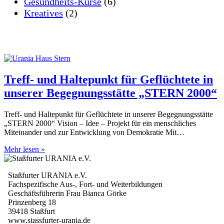
Gesundheits-Kurse
(6)
Kreatives
(2)
Treff- und Haltepunkt für Geflüchtete in
unserer Begegnungsstätte „STERN 2000“
Treff- und Haltepunkt für Geflüchtete in unserer Begegnungsstätte
„STERN 2000“ Vision – Idee – Projekt für ein menschliches
Miteinander und zur Entwicklung von Demokratie Mit…
Treff-
Mehr lesen »
und
Haltepunkt
Staßfurter URANIA e.V.
für
Fachspezifische Aus-, Fort- und Weiterbildungen
Geflüchtete
Geschäftsführerin Frau Bianca Görke
in
Prinzenberg 18
unserer
39418 Staßfurt
Begegnungsstätte
www.stassfurter-urania.de
„STERN