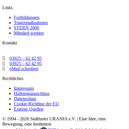
2000“
Links
Fortbildungen
Trägermaßnahmen
STERN 2000
Mitglied werden
Kontakt
03925 – 62 42 95
03925 – 62 42 95
eMail schreiben
Rechtliches
Impressum
Haftungsausschluss
Datenschutz
Cookie Richtline der EU
Externe Quellen
© 1994 - 2026 Staßfurter URANIA e.V. | Eine Idee, eine
Bewegung, eine Institution