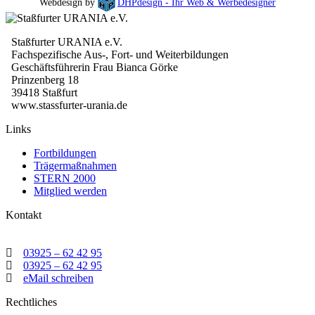
Webdesign by
DHPdesign - Ihr Web & Werbedesigner
Staßfurter URANIA e.V.
Fachspezifische Aus-, Fort- und Weiterbildungen
Geschäftsführerin Frau Bianca Görke
Prinzenberg 18
39418 Staßfurt
www.stassfurter-urania.de
Links
Fortbildungen
Trägermaßnahmen
STERN 2000
Mitglied werden
Kontakt
03925 – 62 42 95
03925 – 62 42 95
eMail schreiben
Rechtliches