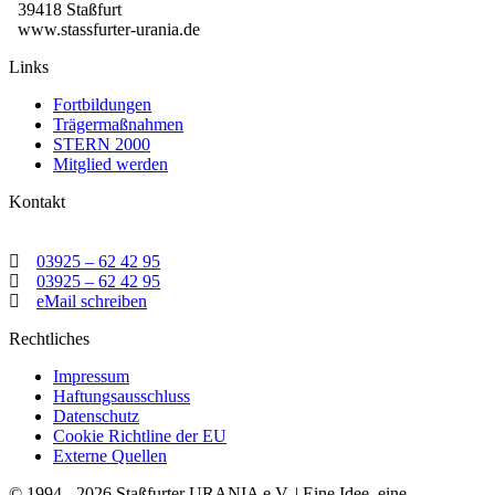
39418 Staßfurt
www.stassfurter-urania.de
Links
Fortbildungen
Trägermaßnahmen
STERN 2000
Mitglied werden
Kontakt
03925 – 62 42 95
03925 – 62 42 95
eMail schreiben
Rechtliches
Impressum
Haftungsausschluss
Datenschutz
Cookie Richtline der EU
Externe Quellen
© 1994 - 2026 Staßfurter URANIA e.V. | Eine Idee, eine