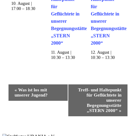
10. August |
für
für
17:00
–
18:30
Geflüchtete in
Geflüchtete in
unserer
unserer
Begegnungsstätte
Begegnungsstätte
„STERN
„STERN
2000“
2000“
11. August |
12. August |
10:30
–
13:30
10:30
–
13:30
Veranstaltung-
«
Was ist los mit
Treff- und Haltepunkt
Navigation
unserer Jugend?
für Geflüchtete in
unserer
Begegnungsstätte
„STERN 2000“
»