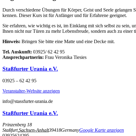
Durch verschiedene Übungen für Körper, Geist und Seele gelangen Sie
kennen. Dieser Kurs ist für Anfänger und für Erfahrene geeignet.
Sie erfahren, wie wichtig es ist, im Einklang mit sich selbst zu sei
Ihnen nicht nur Türen zu mehr Lebensfreude, sondern auch zu einer tie
Hinweis:
Bringen Sie bitte eine Matte und eine Decke mit.
Tel. Auskunft:
03925/ 62 42 95
Ansprechpartnerin:
Frau Veronika Tiesies
Staßfurter Urania e.V.
03925 – 62 42 95
Veranstalter-Website anzeigen
info@stassfurter-urania.de
Staßfurter Urania e.V.
Prinzenberg 18
Staßfurt
,
Sachsen-Anhalt
39418
Germany
Google Karte anzeigen
03925624295