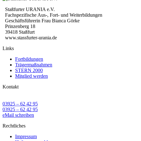
Staßfurter URANIA e.V.
Fachspezifische Aus-, Fort- und Weiterbildungen
Geschäftsführerin Frau Bianca Görke
Prinzenberg 18
39418 Staßfurt
www.stassfurter-urania.de
Links
Fortbildungen
Trägermaßnahmen
STERN 2000
Mitglied werden
Kontakt
03925 – 62 42 95
03925 – 62 42 95
eMail schreiben
Rechtliches
Impressum