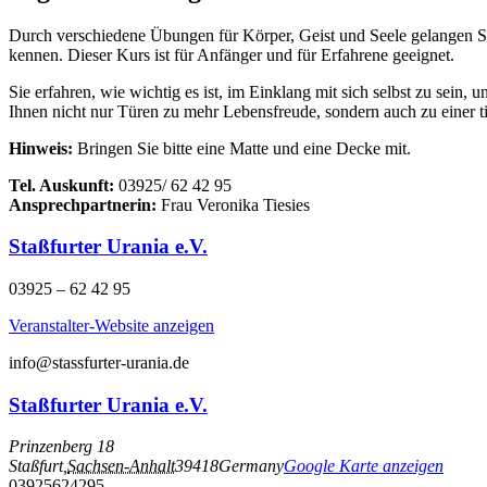
Durch verschiedene Übungen für Körper, Geist und Seele gelangen Sie
kennen. Dieser Kurs ist für Anfänger und für Erfahrene geeignet.
Sie erfahren, wie wichtig es ist, im Einklang mit sich selbst zu sei
Ihnen nicht nur Türen zu mehr Lebensfreude, sondern auch zu einer tie
Hinweis:
Bringen Sie bitte eine Matte und eine Decke mit.
Tel. Auskunft:
03925/ 62 42 95
Ansprechpartnerin:
Frau Veronika Tiesies
Staßfurter Urania e.V.
03925 – 62 42 95
Veranstalter-Website anzeigen
info@stassfurter-urania.de
Staßfurter Urania e.V.
Prinzenberg 18
Staßfurt
,
Sachsen-Anhalt
39418
Germany
Google Karte anzeigen
03925624295