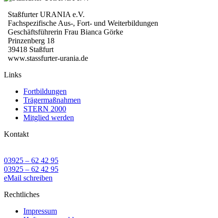
Staßfurter URANIA e.V.
Fachspezifische Aus-, Fort- und Weiterbildungen
Geschäftsführerin Frau Bianca Görke
Prinzenberg 18
39418 Staßfurt
www.stassfurter-urania.de
Links
Fortbildungen
Trägermaßnahmen
STERN 2000
Mitglied werden
Kontakt
03925 – 62 42 95
03925 – 62 42 95
eMail schreiben
Rechtliches
Impressum