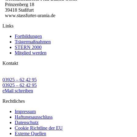
Prinzenberg 18
39418 Staßfurt
www.stassfurter-urania.de
Links
Fortbildungen
Trägermaßnahmen
STERN 2000
Mitglied werden
Kontakt
03925 – 62 42 95
03925 – 62 42 95
eMail schreiben
Rechtliches
Impressum
Haftungsausschluss
Datenschutz
Cookie Richtline der EU
Externe Quellen